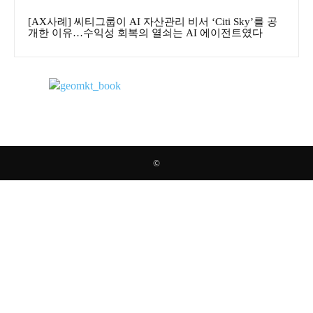
[AX사례] 씨티그룹이 AI 자산관리 비서 ‘Citi Sky’를 공
개한 이유…수익성 회복의 열쇠는 AI 에이전트였다
©
Clo
this
mod