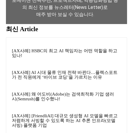
포메이션 전략추진, 프로젝트사례, 역량강화방법 등
의 최신 정보를 뉴스레터(News Letter)로
매주 받아 보실 수 있습니다.
최신 Article
뉴스레터 구독하기
[AX사례] HSBC의 최고 AI 책임자는 어떤 역할을 하고
있나!
[AX사례] AI 시대 물류 인재 전략 바뀐다…플렉스포트
가 전 직원에게 ‘바이브 코딩’을 가르치는 이유
[AX사례] 왜 어도비(Adobe)는 검색최적화 기업 샘러
시(Semrush)를 인수했나!
[AX사례] [FriendliAI] 대규모 생성형 AI 모델을 빠르고
저렴하게 서빙할 수 있도록 하는 AI 추론 인프라(모델
서빙) 플랫폼 기업