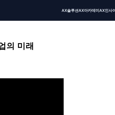
AX솔루션
AX아카데미
AX인사
통업의 미래
X
Email
Print