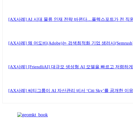
[AX사례] AI 시대 물류 인재 전략 바뀐다…플렉스포트가 전 직
[AX사례] 왜 어도비(Adobe)는 검색최적화 기업 샘러시(Semrus
[AX사례] [FriendliAI] 대규모 생성형 AI 모델을 빠르고 저
[AX사례] 씨티그룹이 AI 자산관리 비서 ‘Citi Sky’를 공개