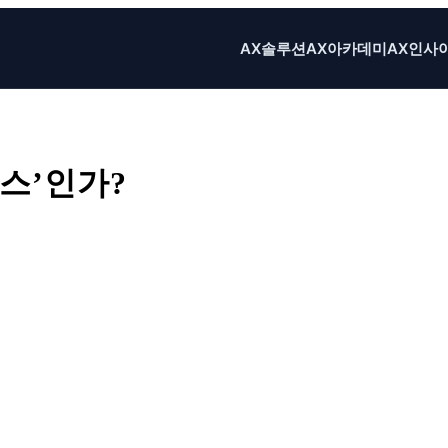
AX솔루션
AX아카데미
AX인사
노스’인가?
X
Email
Print