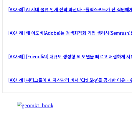
[AX사례] AI 시대 물류 인재 전략 바뀐다…플렉스포트가 전 직원에
[AX사례] 왜 어도비(Adobe)는 검색최적화 기업 샘러시(Semrush
[AX사례] [FriendliAI] 대규모 생성형 AI 모델을 빠르고 저렴하
[AX사례] 씨티그룹이 AI 자산관리 비서 ‘Citi Sky’를 공개한 이