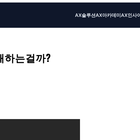
AX솔루션
AX아카데미
AX인사
패하는걸까?
in
X
Email
Print