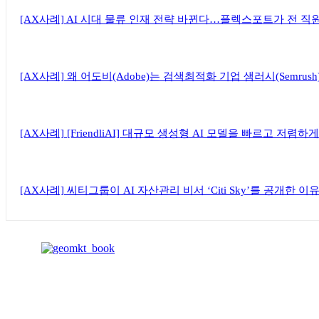
[AX사례] AI 시대 물류 인재 전략 바뀐다…플렉스포트가 전 직
[AX사례] 왜 어도비(Adobe)는 검색최적화 기업 샘러시(Semrus
[AX사례] [FriendliAI] 대규모 생성형 AI 모델을 빠르고 저
[AX사례] 씨티그룹이 AI 자산관리 비서 ‘Citi Sky’를 공개