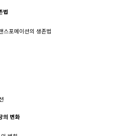
존법
 트랜스포메이션의 생존법
션
장의 변화