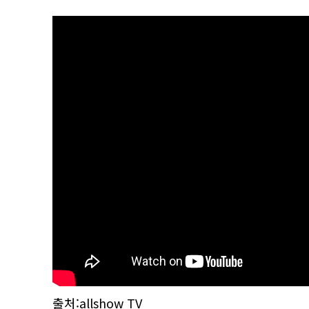
출처:allshow TV