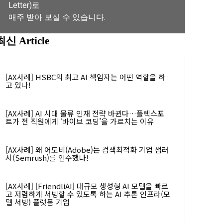
Letter)로
매주 받아 보실 수 있습니다.
최신 Article
뉴스레터 구독하기
[AX사례] HSBC의 최고 AI 책임자는 어떤 역할을 하
고 있나!
[AX사례] AI 시대 물류 인재 전략 바뀐다…플렉스포
트가 전 직원에게 ‘바이브 코딩’을 가르치는 이유
[AX사례] 왜 어도비(Adobe)는 검색최적화 기업 샘러
시(Semrush)를 인수했나!
[AX사례] [FriendliAI] 대규모 생성형 AI 모델을 빠르
고 저렴하게 서빙할 수 있도록 하는 AI 추론 인프라(모
델 서빙) 플랫폼 기업