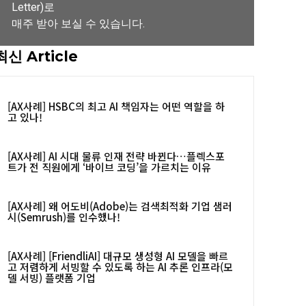
Letter)로
매주 받아 보실 수 있습니다.
최신 Article
뉴스레터 구독하기
[AX사례] HSBC의 최고 AI 책임자는 어떤 역할을 하
고 있나!
[AX사례] AI 시대 물류 인재 전략 바뀐다…플렉스포
트가 전 직원에게 ‘바이브 코딩’을 가르치는 이유
[AX사례] 왜 어도비(Adobe)는 검색최적화 기업 샘러
시(Semrush)를 인수했나!
[AX사례] [FriendliAI] 대규모 생성형 AI 모델을 빠르
고 저렴하게 서빙할 수 있도록 하는 AI 추론 인프라(모
델 서빙) 플랫폼 기업