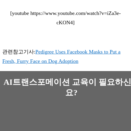
[youtube https://www.youtube.com/watch?v=iZa3e-
cKON4]
관련참고기사:
Pedigree Uses Facebook Masks to Put a
Fresh, Furry Face on Dog Adoption
AI트랜스포메이션 교육이 필요하
요?