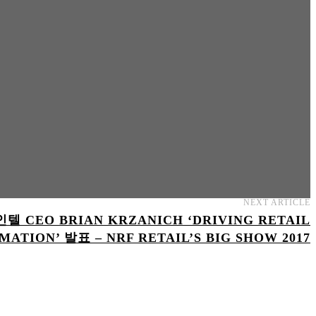
NEXT ARTICLE
인텔 CEO BRIAN KRZANICH ‘DRIVING RETAIL
ATION’ 발표 – NRF RETAIL’S BIG SHOW 2017